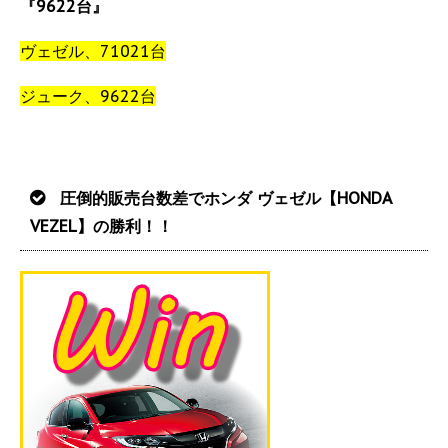
『9622台』
ヴェゼル、71021台
ジューク、9622台
圧倒的販売台数差でホンダ ヴェゼル【HONDA
VEZEL】の勝利！！