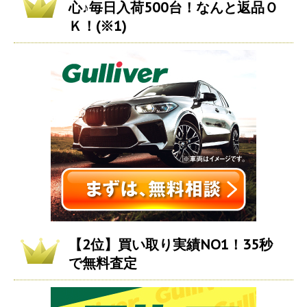
心♪毎日入荷500台！なんと返品Ｏ
Ｋ！(※1)
【2位】買い取り実績NO1！35秒
で無料査定