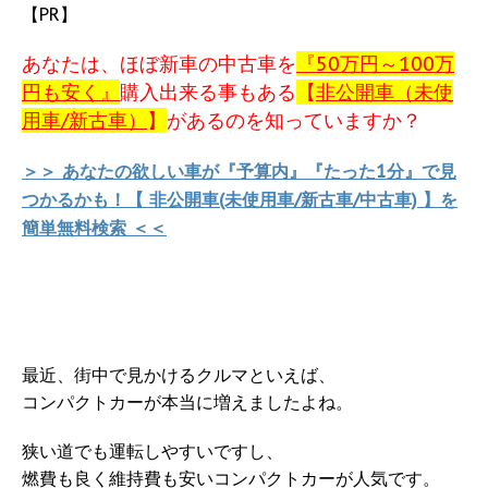
【PR】
あなたは、ほぼ新車の中古車を
『50万円～100万
円も安く』
購入出来る事もある
【
非公開車（未使
用車/新古車）
】
があるのを知っていますか？
＞＞ あなたの欲しい車が『予算内』『たった1分』で見
つかるかも！【 非公開車(未使用車/新古車/中古車) 】を
簡単無料検索 ＜＜
最近、街中で見かけるクルマといえば、
コンパクトカーが本当に増えましたよね。
狭い道でも運転しやすいですし、
燃費も良く維持費も安いコンパクトカーが人気です。