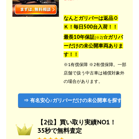
なんとガリバーは返品Ｏ
Ｋ！毎日500台入荷！！
最長10年保証
☆ガリバ
(※2)
ーだけの未公開車両ありま
す！！
※1有償保障 ※2有償保障。一部
店舗で扱う中古車は補償対象外
の場合があります。
⇒ 有名安心♪ガリバーだけの未公開車を探す
【2位】買い取り実績NO1！
35秒で無料査定